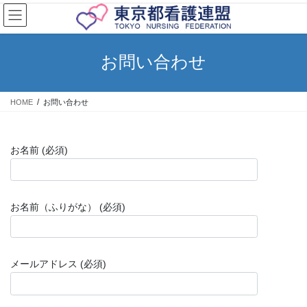
コ
ナ
ン
ビ
テ
ゲ
ン
ー
お問い合わせ
ツ
シ
へ
ョ
ス
ン
HOME
お問い合わせ
キ
に
ッ
移
プ
動
お名前 (必須)
お名前（ふりがな） (必須)
メールアドレス (必須)