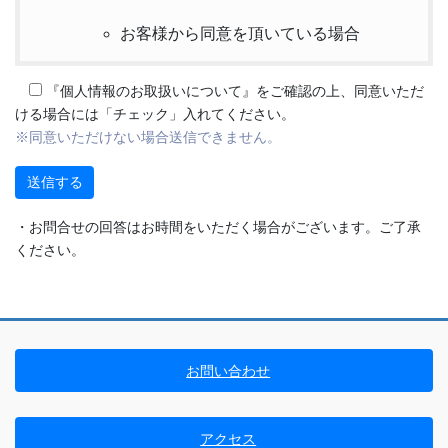
お客様から同意を頂いている場合
法令に基づく場合
『個人情報のお取扱いについて』をご確認の上、同意いただ
ける場合には「チェック」入れてください。
利用目的をお客様に通知するか、又は公
※同意いただけない場合送信できません。
表することによってお客様又は第三者の
生命、身体、財産その他の権利利益を害
するおそれがある場合
・お問合せの回答はお時間をいただく場合がございます。ご了承
ください。
利用目的をお客様に通知するか、又は公
表することによって当該事業者の権利又
は正当な利益を害するおそれがある場合
国の機関又は地方公共団体が法令の定め
お問い合わせ
る事務を遂行することに対して協力する
必要がある場合であって、利用目的をお
客様に通知するか、又は公表することに
アクセス