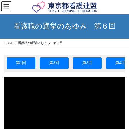
コ
ナ
ン
ビ
テ
ゲ
ン
ー
看護職の選挙のあゆみ 第６回
ツ
シ
へ
ョ
ス
ン
HOME
看護職の選挙のあゆみ 第６回
キ
に
ッ
移
プ
動
第1回
第2回
第3回
第4回