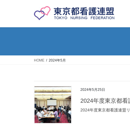
コ
ナ
ン
ビ
テ
ゲ
ン
ー
ツ
シ
へ
ョ
ス
ン
キ
に
ッ
移
HOME
2024年5月
プ
動
2024年5月25日
2024年度東京都
2024年度東京都看護連盟