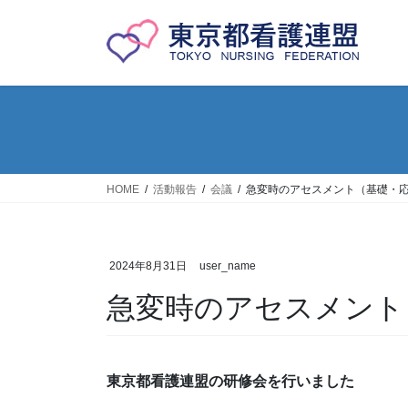
コ
ナ
ン
ビ
テ
ゲ
ン
ー
ツ
シ
へ
ョ
ス
ン
キ
に
ッ
移
HOME
活動報告
会議
急変時のアセスメント（基礎・
プ
動
2024年8月31日
user_name
急変時のアセスメント
東京都看護連盟の研修会を行いました