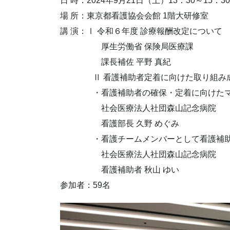
日 時：2024年9月21日（土）13：30～15：30
場 所：東京都看護協会会館 1階大研修室
講 演：Ⅰ 令和６年度 診療報酬改定について
厚生労働省 保険局医療課
課長補佐 平野 真紀
Ⅱ 看護補助者定着に向けた取り組み
・看護補助者の確保・定着に向けたマ
社会医療法人社団森山記念病院
看護部長 久野 めぐみ
・看護チームメンバーとして看護補助
社会医療法人社団森山記念病院
看護補助者 秋山 ゆい
参加者：59名