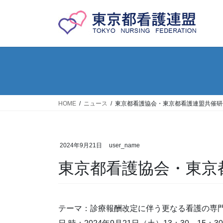
コ
ナ
ン
ビ
テ
ゲ
ン
ー
ツ
シ
へ
ョ
ス
ン
キ
に
ッ
移
HOME
ニュース
東京都看護協会・東京都看護連盟共催研
プ
動
2024年9月21日
user_name
東京都看護協会・東京
テーマ：診療報酬改定に伴う更なる看護の専